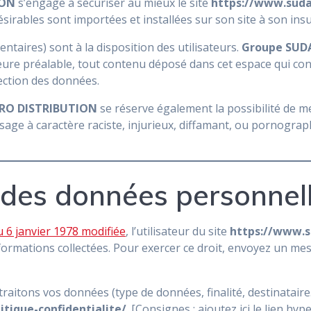
ION
s’engage à sécuriser au mieux le site
https://www.suda
irables sont importées et installées sur son site à son insu
taires) sont à la disposition des utilisateurs.
Groupe SUD
ure préalable, tout contenu déposé dans cet espace qui contr
tection des données.
RO DISTRIBUTION
se réserve également la possibilité de me
age à caractère raciste, injurieux, diffamant, ou pornographi
n des données personnell
du 6 janvier 1978 modifiée
, l’utilisateur du site
https://www.s
nformations collectées. Pour exercer ce droit, envoyez un me
raitons vos données (type de données, finalité, destinataire…
itique-confidentialite/
. [Consignes : ajoutez ici le lien hyp